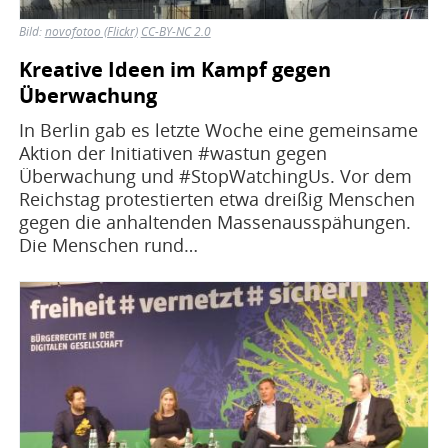
Bild:
novofotoo (Flickr)
CC-BY-NC 2.0
Kreative Ideen im Kampf gegen
Überwachung
In Berlin gab es letzte Woche eine gemeinsame
Aktion der Initiativen #wastun gegen
Überwachung und #StopWatchingUs. Vor dem
Reichstag protestierten etwa dreißig Menschen
gegen die anhaltenden Massenausspähungen.
Die Menschen rund…
Bild