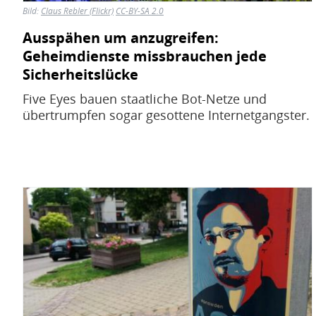
Bild:
Claus Rebler (Flickr)
CC-BY-SA 2.0
Ausspähen um anzugreifen:
Geheimdienste missbrauchen jede
Sicherheitslücke
Five Eyes bauen staatliche Bot-Netze und
übertrumpfen sogar gesottene Internetgangster.
Bild