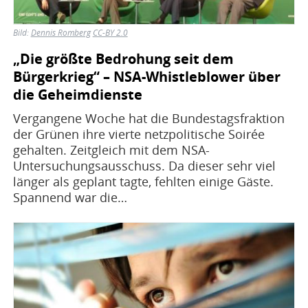
Bild:
Dennis Romberg
CC-BY 2.0
„Die größte Bedrohung seit dem
Bürgerkrieg“ – NSA-Whistleblower über
die Geheimdienste
Vergangene Woche hat die Bundestagsfraktion
der Grünen ihre vierte netzpolitische Soirée
gehalten. Zeitgleich mit dem NSA-
Untersuchungsausschuss. Da dieser sehr viel
länger als geplant tagte, fehlten einige Gäste.
Spannend war die…
Bild