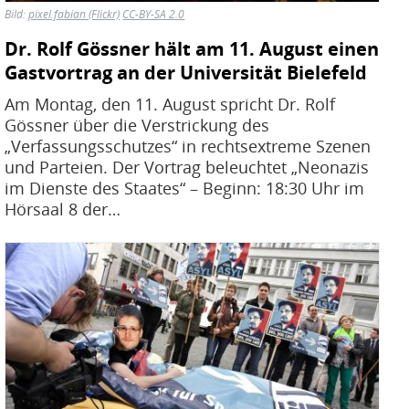
Bild:
pixel.fabian (Flickr)
CC-BY-SA 2.0
Dr. Rolf Gössner hält am 11. August einen
Gastvortrag an der Universität Bielefeld
Am Montag, den 11. August spricht Dr. Rolf
Gössner über die Verstrickung des
„Verfassungsschutzes“ in rechtsextreme Szenen
und Parteien. Der Vortrag beleuchtet „Neonazis
im Dienste des Staates“ – Beginn: 18:30 Uhr im
Hörsaal 8 der…
Bild