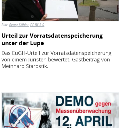
Bild:
Georg Köhler
CC-BY 3.0
Urteil zur Vorratsdatenspeicherung
unter der Lupe
Das EuGH-Urteil zur Vorratsdatenspeicherung
von einem Juristen bewertet. Gastbeitrag von
Meinhard Starostik.
Bild