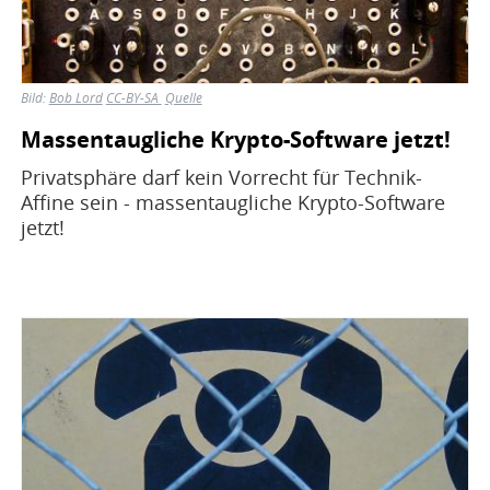
Bild:
Bob Lord
CC-BY-SA
Quelle
Massentaugliche Krypto-Software jetzt!
Privatsphäre darf kein Vorrecht für Technik-
Affine sein - massentaugliche Krypto-Software
jetzt!
Bild