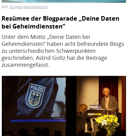
u
Bild:
Zurijeta (depositphotos)
H
E
Resümee der Blogparade „Deine Daten
bei Geheimdiensten“
T
Unter dem Motto „Deine Daten bei
M
Geheimdiensten“ haben acht befreundete Blogs
zu unterschiedlichen Schwerpunkten
geschrieben. Astrid Goltz hat die Beiträge
zusammengefasst.
Bild