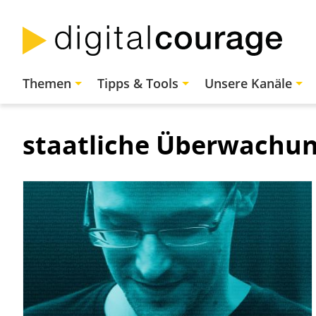
Direkt
zum
Inhalt
Hauptnavigation
Themen
Tipps & Tools
Unsere Kanäle
staatliche Überwachu
Bild