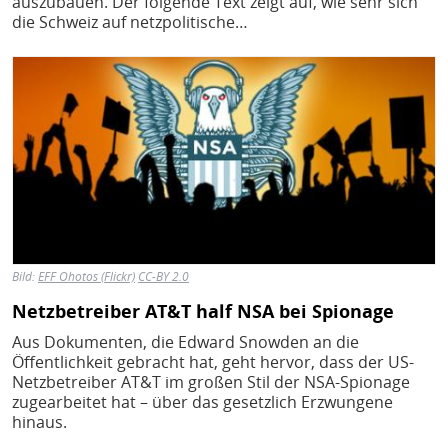
auszubauen. Der folgende Text zeigt auf, wie sehr sich
die Schweiz auf netzpolitische…
Bild
Bild:
EFF Ohotos (Flickr)
CC-BY 2.0
Netzbetreiber AT&T half NSA bei Spionage
Aus Dokumenten, die Edward Snowden an die
Öffentlichkeit gebracht hat, geht hervor, dass der US-
Netzbetreiber AT&T im großen Stil der NSA-Spionage
zugearbeitet hat – über das gesetzlich Erzwungene
hinaus.