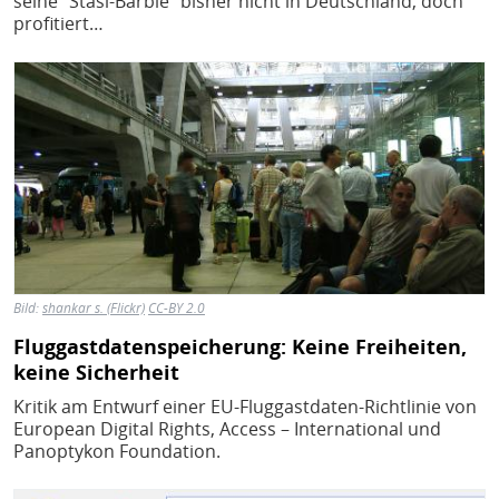
seine "Stasi-Barbie" bisher nicht in Deutschland, doch
profitiert…
Bild
Bild:
shankar s. (Flickr)
CC-BY 2.0
Fluggastdatenspeicherung: Keine Freiheiten,
keine Sicherheit
Kritik am Entwurf einer EU-Fluggastdaten-Richtlinie von
European Digital Rights, Access – International und
Panoptykon Foundation.
Bild