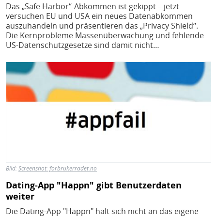
H
E
Das „Safe Harbor“-Abkommen ist gekippt – jetzt
versuchen EU und USA ein neues Datenabkommen
T
auszuhandeln und präsentieren das „Privacy Shield“.
Die Kernprobleme Massenüberwachung und fehlende
M
US-Datenschutzgesetze sind damit nicht…
Bild
Bild:
Screenshot: forbrukerradet.no
Dating-App "Happn" gibt Benutzerdaten
weiter
Die Dating-App "Happn" hält sich nicht an das eigene