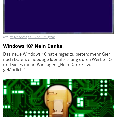
Bild:
Roger Green
CC-BY-SA 2.0
Quelle
Windows 10? Nein Danke.
Das neue Windows 10 hat einiges zu bieten: mehr Gier
nach Daten, eindeutige Identifizierung durch Werbe-IDs
und vieles mehr. Wir sagen: „Nein Danke – zu
gefährlich.“
Bild