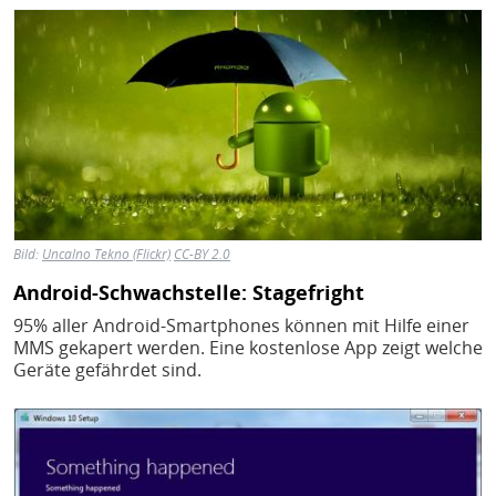
Bild
Bild:
Uncalno Tekno (Flickr)
CC-BY 2.0
Android-Schwachstelle: Stagefright
95% aller Android-Smartphones können mit Hilfe einer
MMS gekapert werden. Eine kostenlose App zeigt welche
Geräte gefährdet sind.
Bild