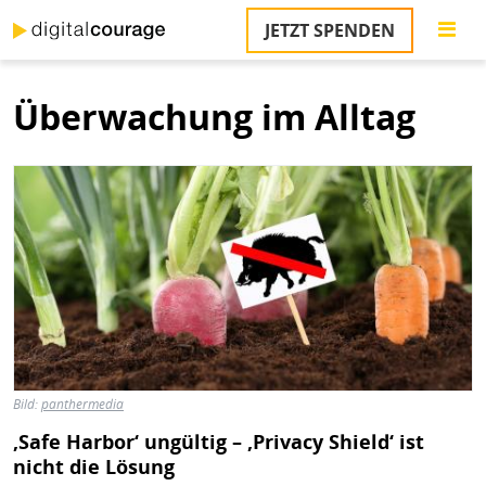
Direkt
JETZT SPENDEN
zum
S
Inhalt
Überwachung im Alltag
M
T
Bild
na
T
&
T
U
K
M
P
Bild:
panthermedia
Ü
‚Safe Harbor‘ ungültig – ‚Privacy Shield‘ ist
u
nicht die Lösung