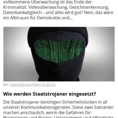
vollkommene Überwachung ist das Ende der
Kriminalität. Videoüberwachung, Gesichtserkennung,
Datenbankabgleich – und alles wird gut? Nein, das wäre
ein Albtraum für Demokratie und…
Bild
Bild:
CafeCredit.com (Flickr)
CC-BY 2.0
Wie werden Staatstrojaner eingesetzt?
Die Staatstrojaner benötigen Sicherheitslücken in all
unseren Kommunikationsgeräten. Diese zwei Szenarien
machen anschaulich, worin die Gefahren für
Bürgerinnen und Bürger, Unternehmen und öffentliche