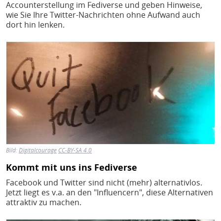
H
E
Accounterstellung im Fediverse und geben Hinweise,
wie Sie Ihre Twitter-Nachrichten ohne Aufwand auch
T
dort hin lenken.
M
Bild
Bild:
Digitalcourage
CC-BY-SA 4.0
Kommt mit uns ins Fediverse
Facebook und Twitter sind nicht (mehr) alternativlos.
Jetzt liegt es v.a. an den "Influencern", diese Alternativen
attraktiv zu machen.
Bild