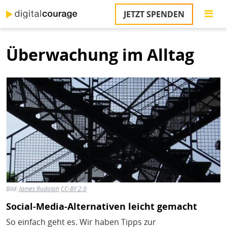
Direkt
JETZT SPENDEN
zum
S
Inhalt
Überwachung im Alltag
M
T
Bild
na
T
&
T
U
K
M
P
Bild:
James Rudolph
CC-BY 2.0
Ü
Social-Media-Alternativen leicht gemacht
u
So einfach geht es. Wir haben Tipps zur