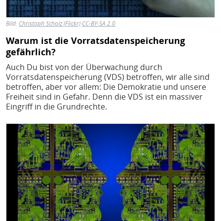
Bild:
Christoph Scholz (Flickr)
CC-BY-SA 2.0
Warum ist die Vorratsdatenspeicherung
gefährlich?
Auch Du bist von der Überwachung durch
Vorratsdatenspeicherung (VDS) betroffen, wir alle sind
betroffen, aber vor allem: Die Demokratie und unsere
Freiheit sind in Gefahr. Denn die VDS ist ein massiver
Eingriff in die Grundrechte.
Bild