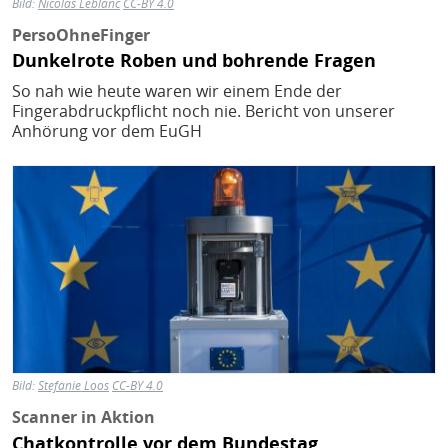
Bild:
Nicolas Leblanc
CC-BY 4.0
PersoOhneFinger
Dunkelrote Roben und bohrende Fragen
So nah wie heute waren wir einem Ende der
Fingerabdruckpflicht noch nie. Bericht von unserer
Anhörung vor dem EuGH
Bild
Bild:
Stefanie Loos
CC-BY 4.0
Scanner in Aktion
Chatkontrolle vor dem Bundestag