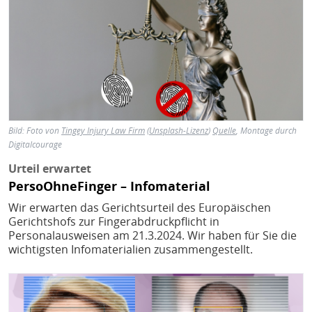
Bild: Foto von
Tingey Injury Law Firm
(
Unsplash-Lizenz
)
Quelle
, Montage durch
Digitalcourage
Urteil erwartet
PersoOhneFinger – Infomaterial
Wir erwarten das Gerichtsurteil des Europäischen
Gerichtshofs zur Fingerabdruckpflicht in
Personalausweisen am 21.3.2024. Wir haben für Sie die
wichtigsten Infomaterialien zusammengestellt.
Bild