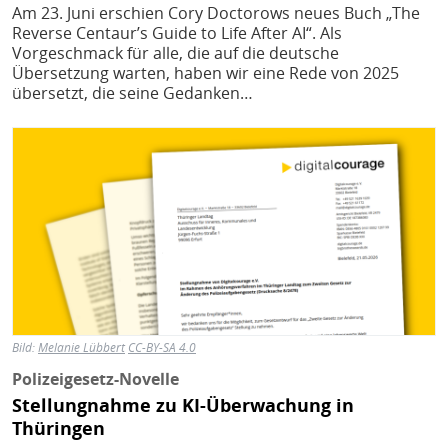
H
E
Am 23. Juni erschien Cory Doctorows neues Buch „The
Reverse Centaur’s Guide to Life After AI“. Als
T
Vorgeschmack für alle, die auf die deutsche
Übersetzung warten, haben wir eine Rede von 2025
M
übersetzt, die seine Gedanken…
Bild
Bild:
Melanie Lübbert
CC-BY-SA 4.0
Polizeigesetz-Novelle
Stellungnahme zu KI-Überwachung in
Thüringen