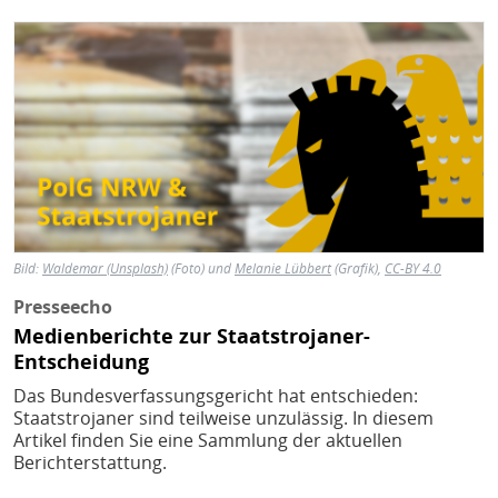
Bild
Bild:
Waldemar
(Unsplash)
(Foto) und
Melanie Lübbert
(Grafik),
CC-BY 4.0
Presseecho
Medienberichte zur Staatstrojaner-
Entscheidung
Das Bundesverfassungsgericht hat entschieden:
Staatstrojaner sind teilweise unzulässig. In diesem
Artikel finden Sie eine Sammlung der aktuellen
Berichterstattung.