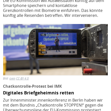
Die EU-Kommission will Ausweisdaten künftig auf dem
Smartphone speichern und kontaktlose
Grenzkontrollen mit Biometrie einführen. Das könnte
künftig alle Reisenden betreffen. Wir intervenieren.
Bild
Bild:
cven
CC-BY 4.0
Chatkontrolle-Protest bei IMK
Digitales Briefgeheimnis retten
Zur Innenminister.innenkonferenz in Berlin haben wir
mit dem Bündnis „Chatkontrolle STOPPEN!“ gegen die
Überwachungspläne der EU-Kommission protestiert.