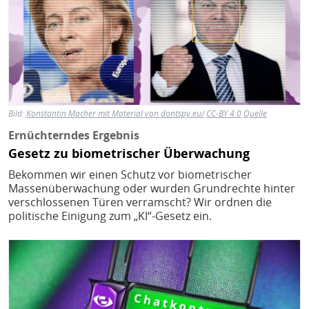
Bild:
Konstantin Macher mit Material von dontspy.eu/
CC-BY 4.0
Quelle
Ernüchterndes Ergebnis
Gesetz zu biometrischer Überwachung
Bekommen wir einen Schutz vor biometrischer
Massenüberwachung oder wurden Grundrechte hinter
verschlossenen Türen verramscht? Wir ordnen die
politische Einigung zum „KI“-Gesetz ein.
Bild