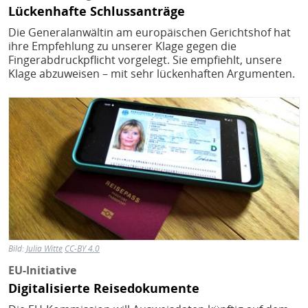
Lückenhafte Schluss­anträge
Die Generalanwältin am europäischen Gerichtshof hat
ihre Empfehlung zu unserer Klage gegen die
Fingerabdruckpflicht vorgelegt. Sie empfiehlt, unsere
Klage abzuweisen – mit sehr lückenhaften Argumenten.
Bild
Bild:
Julia Witte
CC-BY 4.0
EU-Initiative
Digitalisierte Reisedokumente