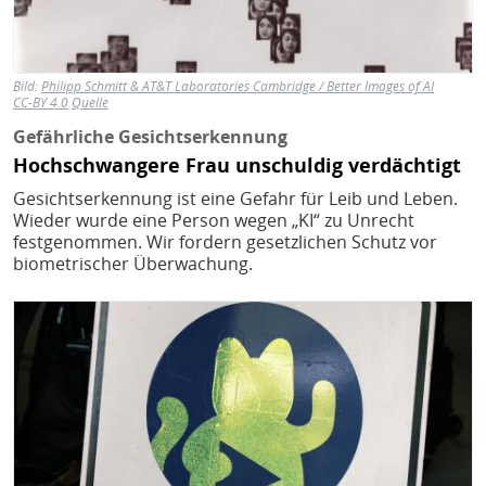
Bild:
Philipp Schmitt & AT&T Laboratories Cambridge / Better Images of AI
CC-BY 4.0
Quelle
Gefährliche Gesichtserkennung
Hochschwangere Frau unschuldig verdächtigt
Gesichtserkennung ist eine Gefahr für Leib und Leben.
Wieder wurde eine Person wegen „KI“ zu Unrecht
festgenommen. Wir fordern gesetzlichen Schutz vor
biometrischer Überwachung.
Bild